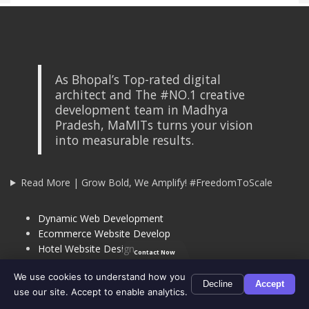
As Bhopal’s Top-rated digital
architect and The #NO.1 creative
development team in Madhya
Pradesh, MaMITs turns your vision
into measurable results.
Read More | Grow Bold, We Amplify! #FreedomToScale
Dynamic Web Development
Ecommerce Website Develop
Hotel Website Design
Contact Now
Banquet Hall & Venue Management System
We use cookies to understand how you
WordPress Website Development
Phone
WhatsApp
Email
Google
Scro
Decline
Accept
use our site. Accept to enable analytics.
Travel portal website development